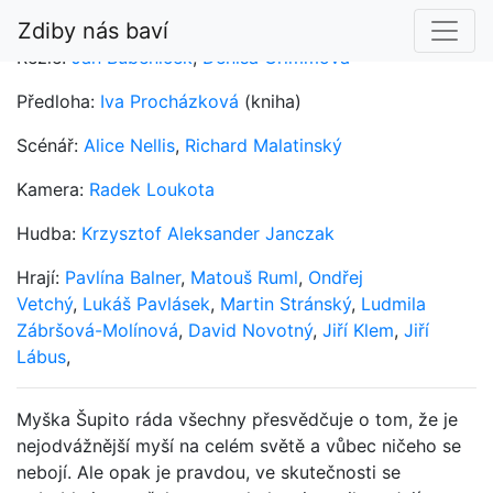
Zdiby nás baví
Režie:
Jan Bubeníček
,
Denisa Grimmová
Předloha:
Iva Procházková
(kniha)
Scénář:
Alice Nellis
,
Richard Malatinský
Kamera:
Radek Loukota
Hudba:
Krzysztof Aleksander Janczak
Hrají:
Pavlína Balner
,
Matouš Ruml
,
Ondřej
Vetchý
,
Lukáš Pavlásek
,
Martin Stránský
,
Ludmila
Zábršová-Molínová
,
David Novotný
,
Jiří Klem
,
Jiří
Lábus
,
Myška Šupito ráda všechny přesvědčuje o tom, že je
nejodvážnější myší na celém světě a vůbec ničeho se
nebojí. Ale opak je pravdou, ve skutečnosti se