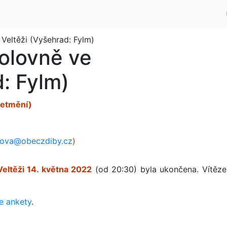
kolovně ve
: Fylm)
setmění)
klova@obeczdiby.cz
)
Veltěži 14. května 2022
(od 20:30) byla ukončena. Vítěze
e ankety
.